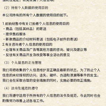
强制性规定，以免泄漏个人信息等。
（2）持有个人数据的使用目的
本公司持有的所有个人数据的使用目的如下。
1.邮购销售中有关订购者个人信息的使用目的
・商品（包括其样品）的寄送
・提供售后服务
・新款商品的介绍材料寄送（包括电子邮件的寄送）
2.有关咨询者个人信息的使用目的
・处理有关商品及广告等其他方面的咨询、疑问及建议等
・反馈有关商品开发及改良等事业活动的意见
（3）个人信息的正当管理
我们将把收集的个人信息维护至正确且最新的状态，为了防止个人
信息的未经授权的访问、遗失、破坏、伪造和泄漏等事件的发生，
我们会在采取合理的安全措施的同时，实施必要的改正措施。
（4）法令及规范的遵守
我们将遵守适用于所持有的个人信息的法令及规范，与此同时也会
酌情努力改善上述各项工作。