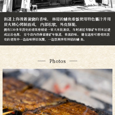
街道上弥漫着蒲烧的香味。
林屋的鳗鱼重饭使用特色酱汁并用
炭火精心烤制而成，
内部松软，外皮酥脆。
拥有130多年历史的建筑曾经是一家大米批发店，当时通过有轨矿车将米运进
或运出仓库。
至今店内仍保留着矿车轨道，极富韵味。
请在这座可感受到历
史的建筑中一边品味怀旧氛围，一边悠闲享用林屋的鳗 鱼。
Photos