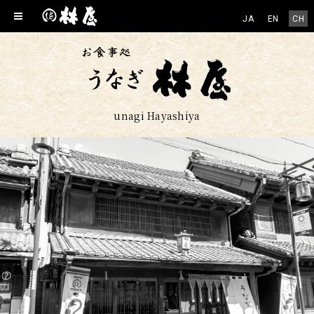
JA
EN
CH
unagi Hayashiya