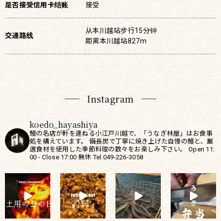
是否接受信用卡结账
接受
从本川越站步行15分钟
交通路线
距离本川越站827m
Instagram
koedo_hayashiya
鰻の名店が軒を連ねる小江戸川越で、「うなぎ林屋」はお食事
処を構えています。
備長炭で丁寧に焼き上げた自慢の鰻と、厳
選食材を使用した季節料理の数々をお楽しみ下さい。
Open 11:
00 - Close 17:00
無休
Tel:049-226-3058