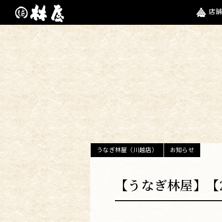
店舗
うなぎ林屋（川越店）
お知らせ
【うなぎ林屋】【